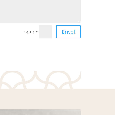
Envoi
=
14 + 1