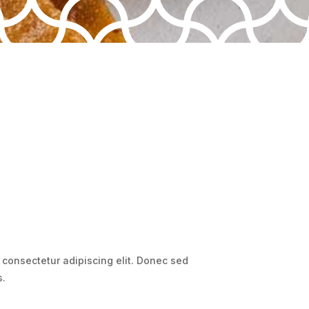
 consectetur adipiscing elit. Donec sed
s.