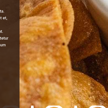
ta.
t et,
t.
tetur
psum